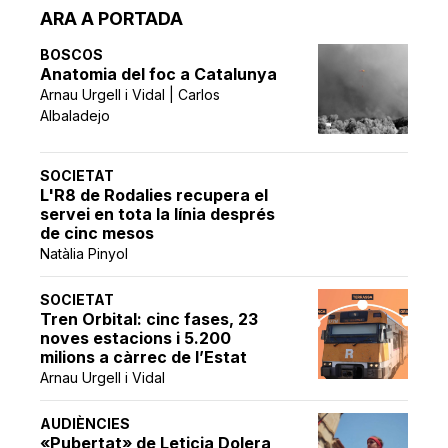
ARA A PORTADA
BOSCOS
Anatomia del foc a Catalunya
Arnau Urgell i Vidal | Carlos
Albaladejo
SOCIETAT
L'R8 de Rodalies recupera el
servei en tota la línia després
de cinc mesos
Natàlia Pinyol
SOCIETAT
Tren Orbital: cinc fases, 23
noves estacions i 5.200
milions a càrrec de l’Estat
Arnau Urgell i Vidal
AUDIÈNCIES
«Pubertat» de Leticia Dolera