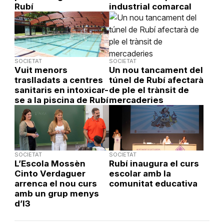
Rubí
industrial comarcal
SOCIETAT
SOCIETAT
Vuit menors
Un nou tancament del
traslladats a centres
túnel de Rubí afectarà
sanitaris en intoxicar-
de ple el trànsit de
se a la piscina de Rubí
mercaderies
SOCIETAT
SOCIETAT
L’Escola Mossèn
Rubí inaugura el curs
Cinto Verdaguer
escolar amb la
arrenca el nou curs
comunitat educativa
amb un grup menys
d’I3