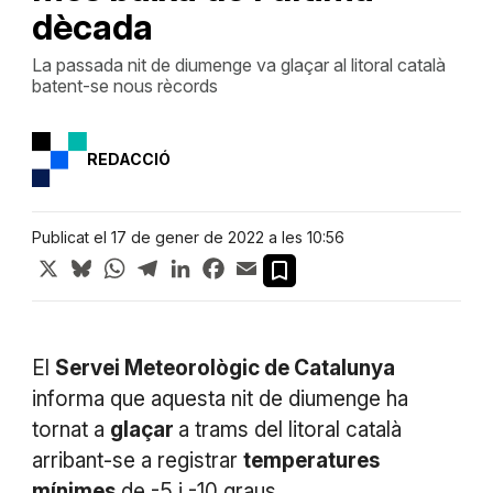
dècada
La passada nit de diumenge va glaçar al litoral català
batent-se nous rècords
REDACCIÓ
Publicat el 17 de gener de 2022 a les 10:56
X
Bluesky
WhatsApp
Telegram
LinkedIn
Facebook
Email
El
Servei Meteorològic de Catalunya
informa que aquesta nit de diumenge ha
tornat a
glaçar
a trams del litoral català
arribant-se a registrar
temperatures
mínimes
de -5 i -10 graus.