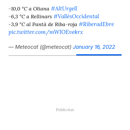
#AltUrgell
-10,0 ºC a Oliana
#VallèsOccidental
-6,3 ºC a Rellinars
#RiberadEbre
-3,9 ºC al Pantà de Riba-roja
pic.twitter.com/mWIOEvekrx
— Meteocat (@meteocat)
January 16, 2022