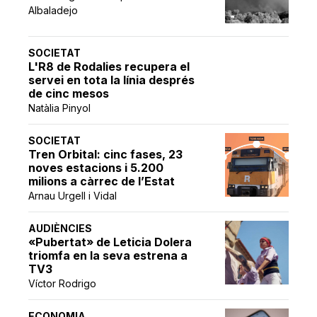
Albaladejo
SOCIETAT
L'R8 de Rodalies recupera el
servei en tota la línia després
de cinc mesos
Natàlia Pinyol
SOCIETAT
Tren Orbital: cinc fases, 23
noves estacions i 5.200
milions a càrrec de l’Estat
Arnau Urgell i Vidal
AUDIÈNCIES
«Pubertat» de Leticia Dolera
triomfa en la seva estrena a
TV3
Víctor Rodrigo
ECONOMIA