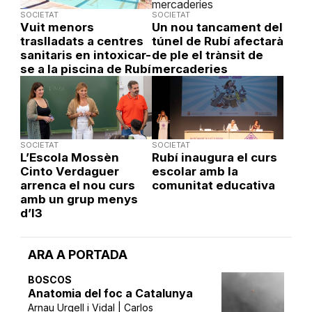
SOCIETAT
SOCIETAT
Vuit menors
Un nou tancament del
traslladats a centres
túnel de Rubí afectarà
sanitaris en intoxicar-
de ple el trànsit de
se a la piscina de Rubí
mercaderies
SOCIETAT
SOCIETAT
L’Escola Mossèn
Rubí inaugura el curs
Cinto Verdaguer
escolar amb la
arrenca el nou curs
comunitat educativa
amb un grup menys
d’I3
ARA A PORTADA
BOSCOS
Anatomia del foc a Catalunya
Arnau Urgell i Vidal | Carlos