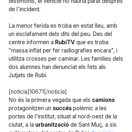
testimonis, el vehicle no hauria parat després
de l'incident.
La menor ferida es troba en estat lleu, amb
un esclafament dels dits del peu. Des del
centre informen a
RubíTV
que es troba
"massa inflat per fer radiografies encara", i
utilitza crosses per caminar. Les famílies dels
dos alumnes han denunciat els fets als
Jutjats de Rubí.
[noticia]10671[/noticia]
No és la primera vegada que els
camions
protagonitzen un
succés
polèmic a les
portes de l'institut, situat al nord-oest de la
ciutat, a la
urbanització
de
Sant Muç
,
a sis