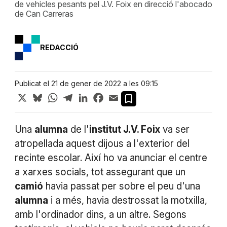
de vehicles pesants pel J.V. Foix en direcció l'abocado
de Can Carreras
REDACCIÓ
Publicat el 21 de gener de 2022 a les 09:15
X
Bluesky
WhatsApp
Telegram
LinkedIn
Facebook
Email
Una
alumna
de l'
institut J.V. Foix
va ser
atropellada aquest dijous a l'exterior del
recinte escolar. Així ho va anunciar el centre
a xarxes socials, tot assegurant que un
camió
havia passat per sobre el peu d'una
alumna
i a més, havia destrossat la motxilla,
amb l'ordinador dins, a un altre. Segons