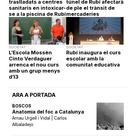
traslladats a centres
túnel de Rubí afectarà
sanitaris en intoxicar-
de ple el trànsit de
se a la piscina de Rubí
mercaderies
SOCIETAT
SOCIETAT
L’Escola Mossèn
Rubí inaugura el curs
Cinto Verdaguer
escolar amb la
arrenca el nou curs
comunitat educativa
amb un grup menys
d’I3
ARA A PORTADA
BOSCOS
Anatomia del foc a Catalunya
Arnau Urgell i Vidal | Carlos
Albaladejo