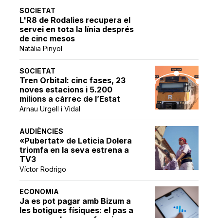
SOCIETAT
L'R8 de Rodalies recupera el
servei en tota la línia després
de cinc mesos
Natàlia Pinyol
SOCIETAT
Tren Orbital: cinc fases, 23
noves estacions i 5.200
milions a càrrec de l’Estat
Arnau Urgell i Vidal
AUDIÈNCIES
«Pubertat» de Leticia Dolera
triomfa en la seva estrena a
TV3
Víctor Rodrigo
ECONOMIA
Ja es pot pagar amb Bizum a
les botigues físiques: el pas a