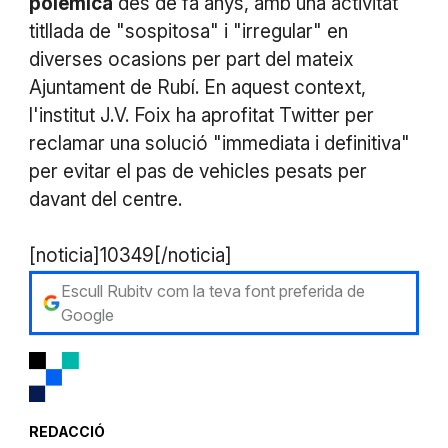
polèmica
des de fa anys, amb una activitat
titllada de "sospitosa" i "irregular" en
diverses ocasions per part del mateix
Ajuntament de Rubí. En aquest context,
l'institut J.V. Foix ha aprofitat Twitter per
reclamar una solució "immediata i definitiva"
per evitar el pas de vehicles pesats per
davant del centre.
[noticia]10349[/noticia]
Escull Rubitv com la teva font preferida de
Google
REDACCIÓ