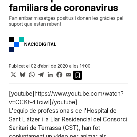
familiars de coronavirus
Fan arribar missatges positius i donen les gràcies pel
suport que estan rebent
NACIÓDIGITAL
Publicat el 02 d’abril de 2020 a les 14:00
X
Bluesky
WhatsApp
Telegram
LinkedIn
Facebook
Email
[youtube]https://www.youtube.com/watch?
v=CCKf-4TciwI[/youtube]
L'equip de professionals de l'Hospital de
Sant Llàtzer i la Llar Residencial del Consorci
Sanitari de Terrassa (CST), han fet
conjuntament un vídeo per animar als