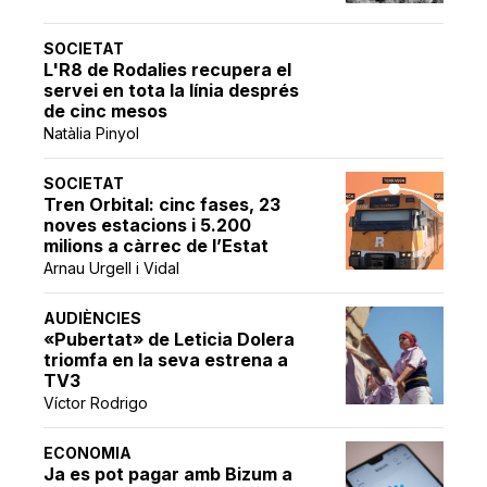
SOCIETAT
L'R8 de Rodalies recupera el
servei en tota la línia després
de cinc mesos
Natàlia Pinyol
SOCIETAT
Tren Orbital: cinc fases, 23
noves estacions i 5.200
milions a càrrec de l’Estat
Arnau Urgell i Vidal
AUDIÈNCIES
«Pubertat» de Leticia Dolera
triomfa en la seva estrena a
TV3
Víctor Rodrigo
ECONOMIA
Ja es pot pagar amb Bizum a