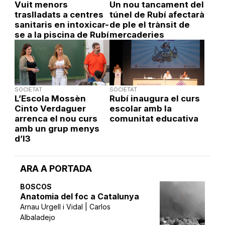
Vuit menors
Un nou tancament del
traslladats a centres
túnel de Rubí afectarà
sanitaris en intoxicar-
de ple el trànsit de
se a la piscina de Rubí
mercaderies
SOCIETAT
SOCIETAT
L’Escola Mossèn
Rubí inaugura el curs
Cinto Verdaguer
escolar amb la
arrenca el nou curs
comunitat educativa
amb un grup menys
d’I3
ARA A PORTADA
BOSCOS
Anatomia del foc a Catalunya
Arnau Urgell i Vidal | Carlos
Albaladejo