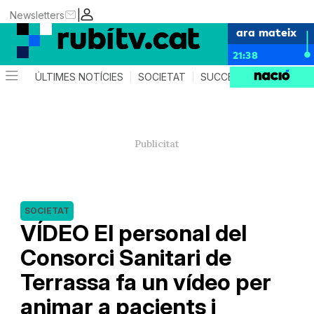
|
Newsletters
ara mateix
21:38
ÚLTIMES NOTÍCIES
SOCIETAT
SUCCESSOS
POLÍTIC
SOCIETAT
VÍDEO El personal del
Consorci Sanitari de
Terrassa fa un vídeo per
animar a pacients i