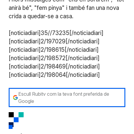
anirà bé", "fem pinya" i també fan una nova
crida a quedar-se a casa.
[noticiadiari]35//73235[/noticiadiari]
[noticiadiari]2/197029[/noticiadiari]
[noticiadiari]2/198615[/noticiadiari]
​[noticiadiari]2/198572[/noticiadiari]
[noticiadiari]2/198469[/noticiadiari]
[noticiadiari]2/198064[/noticiadiari]
Escull Rubitv com la teva font preferida de
Google