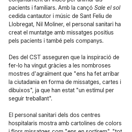
pacients i familiars. Amb la cançó
Sale el sol
cedida cantautor i músic de Sant Feliu de
Llobregat, Nil Moliner, el personal sanitari ha
creat el muntatge amb missatges positius
pels pacients i també pels companys.
Des del CST asseguren que la inspiració de
fer-lo ha vingut gràcies a les nombroses
mostres d'agraïment que "ens ha fet arribar
la ciutadania en forma de missatges, cartes i
dibuixos", ja que han estat "un estímul per
seguir treballant".
El personal sanitari dels dos centres
hospitalaris mostra amb cartolines de colors
i flors missatges com "ens en sortirem", "tot