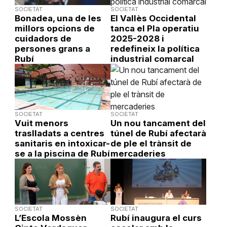
SOCIETAT
SOCIETAT
Bonadea, una de les
El Vallès Occidental
millors opcions de
tanca el Pla operatiu
cuidadors de
2025-2028 i
persones grans a
redefineix la política
Rubí
industrial comarcal
SOCIETAT
SOCIETAT
Vuit menors
Un nou tancament del
traslladats a centres
túnel de Rubí afectarà
sanitaris en intoxicar-
de ple el trànsit de
se a la piscina de Rubí
mercaderies
SOCIETAT
SOCIETAT
L’Escola Mossèn
Rubí inaugura el curs