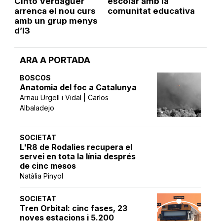
Cinto Verdaguer
escolar amb la
arrenca el nou curs
comunitat educativa
amb un grup menys
d’I3
ARA A PORTADA
BOSCOS
Anatomia del foc a Catalunya
Arnau Urgell i Vidal | Carlos
Albaladejo
SOCIETAT
L'R8 de Rodalies recupera el
servei en tota la línia després
de cinc mesos
Natàlia Pinyol
SOCIETAT
Tren Orbital: cinc fases, 23
noves estacions i 5.200