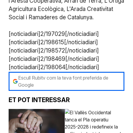
l'Aresta Cooperativa, Arran de Terra, L'Ortiga
Agricultura Ecològica, L'Arada Creativitat
Social i Ramaderes de Catalunya.
[noticiadiari]2/197029[/noticiadiari]
[noticiadiari]2/198615[/noticiadiari]
​[noticiadiari]2/198572[/noticiadiari]
[noticiadiari]2/198469[/noticiadiari]
[noticiadiari]2/198064[/noticiadiari]
Escull Rubitv com la teva font preferida de
Google
ET POT INTERESSAR