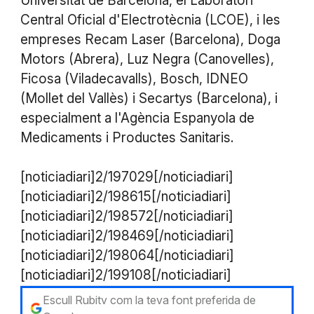
Universitat de Barcelona, el Laboratori
Central Oficial d'Electrotècnia (LCOE), i les
empreses Recam Laser (Barcelona), Doga
Motors (Abrera), Luz Negra (Canovelles),
Ficosa (Viladecavalls), Bosch, IDNEO
(Mollet del Vallès) i Secartys (Barcelona), i
especialment a l'Agència Espanyola de
Medicaments i Productes Sanitaris.
[noticiadiari]2/197029[/noticiadiari]
[noticiadiari]2/198615[/noticiadiari]
[noticiadiari]2/198572[/noticiadiari]
[noticiadiari]2/198469[/noticiadiari]
[noticiadiari]2/198064[/noticiadiari]
[noticiadiari]2/199108[/noticiadiari]
Escull Rubitv com la teva font preferida de