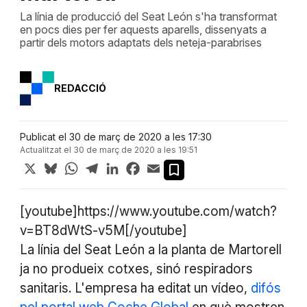
La línia de producció del Seat León s'ha transformat
en pocs dies per fer aquests aparells, dissenyats a
partir dels motors adaptats dels neteja-parabrises
REDACCIÓ
Publicat el 30 de març de 2020 a les 17:30
Actualitzat el 30 de març de 2020 a les 19:51
X
Bluesky
WhatsApp
Telegram
LinkedIn
Facebook
Email
[youtube]https://www.youtube.com/watch?
v=BT8dWtS-v5M[/youtube]
La línia del Seat León a la planta de Martorell
ja no produeix cotxes, sinó respiradors
sanitaris. L'empresa ha editat un vídeo,
difós