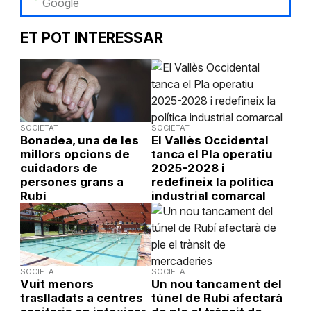
Google
ET POT INTERESSAR
SOCIETAT
SOCIETAT
Bonadea, una de les
El Vallès Occidental
millors opcions de
tanca el Pla operatiu
cuidadors de
2025-2028 i
persones grans a
redefineix la política
Rubí
industrial comarcal
SOCIETAT
SOCIETAT
Vuit menors
Un nou tancament del
traslladats a centres
túnel de Rubí afectarà