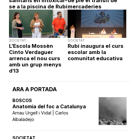
sanitaris en intoxicar-
de ple el trànsit de
se a la piscina de Rubí
mercaderies
SOCIETAT
SOCIETAT
L’Escola Mossèn
Rubí inaugura el curs
Cinto Verdaguer
escolar amb la
arrenca el nou curs
comunitat educativa
amb un grup menys
d’I3
ARA A PORTADA
BOSCOS
Anatomia del foc a Catalunya
Arnau Urgell i Vidal | Carlos
Albaladejo
SOCIETAT