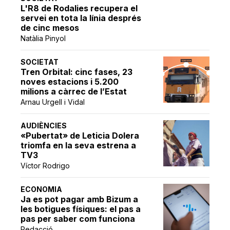
L'R8 de Rodalies recupera el
servei en tota la línia després
de cinc mesos
Natàlia Pinyol
SOCIETAT
Tren Orbital: cinc fases, 23
noves estacions i 5.200
milions a càrrec de l’Estat
Arnau Urgell i Vidal
AUDIÈNCIES
«Pubertat» de Leticia Dolera
triomfa en la seva estrena a
TV3
Víctor Rodrigo
ECONOMIA
Ja es pot pagar amb Bizum a
les botigues físiques: el pas a
pas per saber com funciona
Redacció