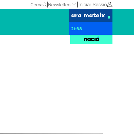
|
|
Iniciar Sessió
Cerca
Newsletters
ara mateix
21:38