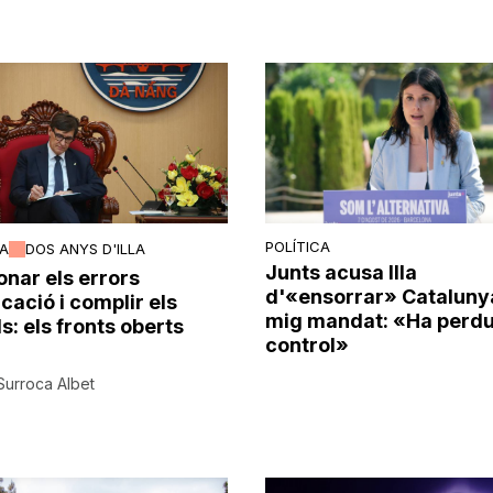
POLÍTICA
CA
DOS ANYS D'ILLA
Junts acusa Illa
onar els errors
d'«ensorrar» Cataluny
cació i complir els
mig mandat: «Ha perdu
s: els fronts oberts
control»
Surroca Albet