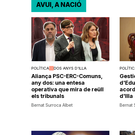
AVUI, A NACIÓ
POLÍTICA
DOS ANYS D'ILLA
POLÍTI
Aliança PSC-ERC-Comuns,
Gesti
any dos: una entesa
d'Edu
operativa que mira de reüll
acord
els tribunals
d'Illa
Bernat Surroca Albet
Bernat 