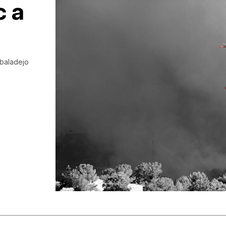
c a
lbaladejo