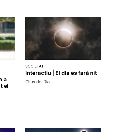
SOCIETAT
Interactiu | El dia es farà nit
a a
Chus del Río
t el