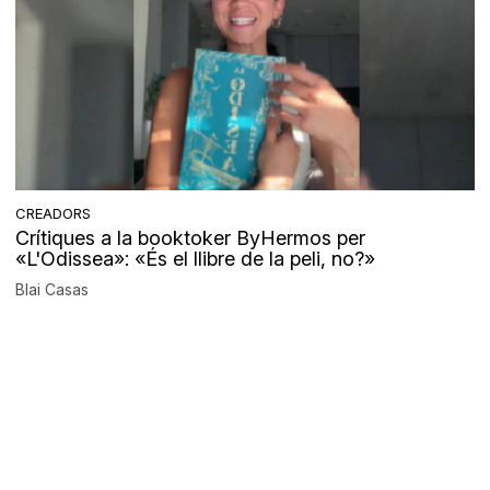
CREADORS
Crítiques a la booktoker ByHermos per
«L'Odissea»: «És el llibre de la peli, no?»
Blai Casas