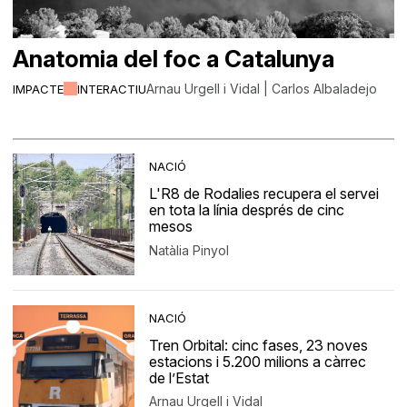
Anatomia del foc a Catalunya
Arnau Urgell i Vidal | Carlos Albaladejo
IMPACTE
INTERACTIU
NACIÓ
L'R8 de Rodalies recupera el servei
en tota la línia després de cinc
mesos
Natàlia Pinyol
NACIÓ
Tren Orbital: cinc fases, 23 noves
estacions i 5.200 milions a càrrec
de l’Estat
Arnau Urgell i Vidal