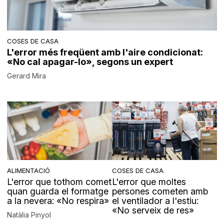
COSES DE CASA
L'error més freqüent amb l'aire condicionat:
«No cal apagar-lo», segons un expert
Gerard Mira
ALIMENTACIÓ
COSES DE CASA
L'error que tothom comet
L'error que moltes
quan guarda el formatge
persones cometen amb
a la nevera: «No respira»
el ventilador a l'estiu:
«No serveix de res»
Natàlia Pinyol