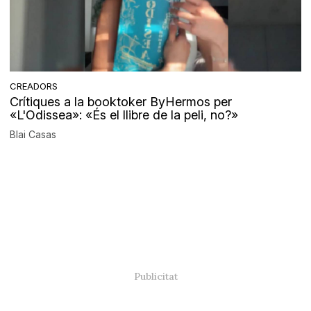
CREADORS
Crítiques a la booktoker ByHermos per
«L'Odissea»: «És el llibre de la peli, no?»
Blai Casas