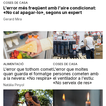
COSES DE CASA
L'error més freqüent amb l'aire condicionat:
«No cal apagar-lo», segons un expert
Gerard Mira
ALIMENTACIÓ
COSES DE CASA
L'error que tothom comet
L'error que moltes
quan guarda el formatge
persones cometen amb
a la nevera: «No respira»
el ventilador a l'estiu:
«No serveix de res»
Natàlia Pinyol