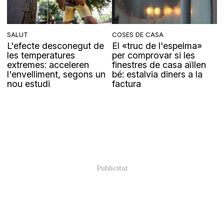
SALUT
COSES DE CASA
L'efecte desconegut de
El «truc de l'espelma»
les temperatures
per comprovar si les
extremes: acceleren
finestres de casa aïllen
l'envelliment, segons un
bé: estalvia diners a la
nou estudi
factura