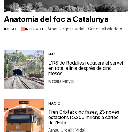
Anatomia del foc a Catalunya
Arnau Urgell i Vidal | Carlos Albaladejo
IMPACTE
INTERACTIU
NACIÓ
L'R8 de Rodalies recupera el servei
en tota la línia després de cinc
mesos
Natàlia Pinyol
NACIÓ
Tren Orbital: cinc fases, 23 noves
estacions i 5.200 milions a càrrec
de l’Estat
Arnau Urgell i Vidal