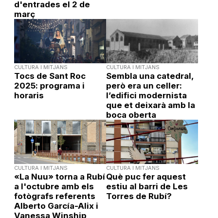
d'entrades el 2 de
març
CULTURA I MITJANS
CULTURA I MITJANS
Tocs de Sant Roc
Sembla una catedral,
2025: programa i
però era un celler:
horaris
l’edifici modernista
que et deixarà amb la
boca oberta
CULTURA I MITJANS
CULTURA I MITJANS
«La Nuu» torna a Rubí
Què puc fer aquest
a l'octubre amb els
estiu al barri de Les
fotògrafs referents
Torres de Rubí?
Alberto García-Alix i
Vanessa Winship