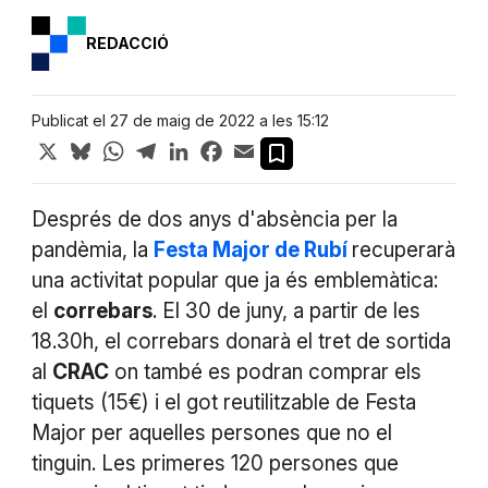
REDACCIÓ
Publicat el 27 de maig de 2022 a les 15:12
X
Bluesky
WhatsApp
Telegram
LinkedIn
Facebook
Email
Després de dos anys d'absència per la
pandèmia, la
Festa Major de Rubí
recuperarà
una activitat popular que ja és emblemàtica:
el
correbars
. El 30 de juny, a partir de les
18.30h, el correbars donarà el tret de sortida
al
CRAC
on també es podran comprar els
tiquets (15€) i el got reutilitzable de Festa
Major per aquelles persones que no el
tinguin. Les primeres 120 persones que