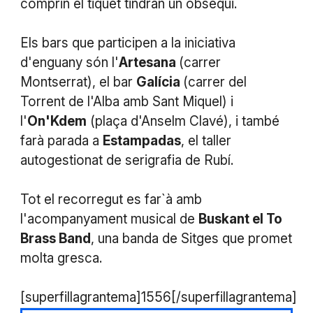
comprin el tiquet tindran un obsequi.
Els bars que participen a la iniciativa
d'enguany són l'
Artesana
(carrer
Montserrat), el bar
Galícia
(carrer del
Torrent de l'Alba amb Sant Miquel) i
l'
On'Kdem
(plaça d'Anselm Clavé), i també
farà parada a
Estampadas
, el taller
autogestionat de serigrafia de Rubí.
Tot el recorregut es far`à amb
l'acompanyament musical de
Buskant el To
Brass Band
, una banda de Sitges que promet
molta gresca.
[superfillagrantema]1556[/superfillagrantema]