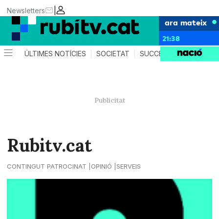
|
Newsletters
ara mateix
21:38
ÚLTIMES NOTÍCIES
SOCIETAT
SUCCESSOS
POLÍTIC
Rubitv.cat
CONTINGUT PATROCINAT
OPINIÓ
SERVEIS