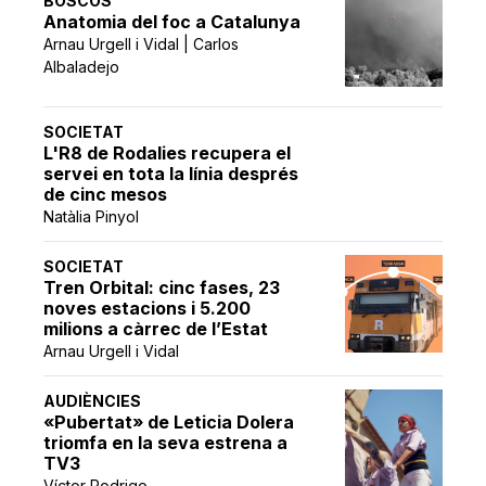
BOSCOS
Anatomia del foc a Catalunya
Arnau Urgell i Vidal | Carlos
Albaladejo
SOCIETAT
L'R8 de Rodalies recupera el
servei en tota la línia després
de cinc mesos
Natàlia Pinyol
SOCIETAT
Tren Orbital: cinc fases, 23
noves estacions i 5.200
milions a càrrec de l’Estat
Arnau Urgell i Vidal
AUDIÈNCIES
«Pubertat» de Leticia Dolera
triomfa en la seva estrena a
TV3
Víctor Rodrigo