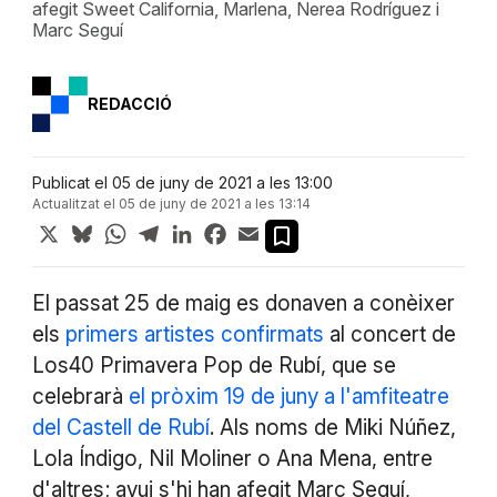
afegit Sweet California, Marlena, Nerea Rodríguez i
Marc Seguí
REDACCIÓ
Publicat el 05 de juny de 2021 a les 13:00
Actualitzat el 05 de juny de 2021 a les 13:14
X
Bluesky
WhatsApp
Telegram
LinkedIn
Facebook
Email
El passat 25 de maig es donaven a conèixer
els
primers artistes confirmats
al concert de
Los40 Primavera Pop de Rubí, que se
celebrarà
el pròxim 19 de juny a l'amfiteatre
del Castell de Rubí
. Als noms de Miki Núñez,
Lola Índigo, Nil Moliner o Ana Mena, entre
d'altres; avui s'hi han afegit Marc Seguí,