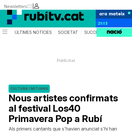
|
Newsletters
ara mateix
21:13
ÚLTIMES NOTÍCIES
SOCIETAT
SUCCESSOS
POLÍTIC
CULTURA I MITJANS
Nous artistes confirmats
al festival Los40
Primavera Pop a Rubí
Als primers cantants que s'havien anunciat s'hi han