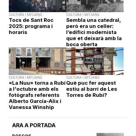
CULTURA I MITJANS
CULTURA I MITJANS
Tocs de Sant Roc
Sembla una catedral,
2025: programa i
però era un celler:
horaris
l’edifici modernista
que et deixarà amb la
boca oberta
CULTURA I MITJANS
CULTURA I MITJANS
«La Nuu» torna a Rubí
Què puc fer aquest
a l'octubre amb els
estiu al barri de Les
fotògrafs referents
Torres de Rubí?
Alberto García-Alix i
Vanessa Winship
ARA A PORTADA