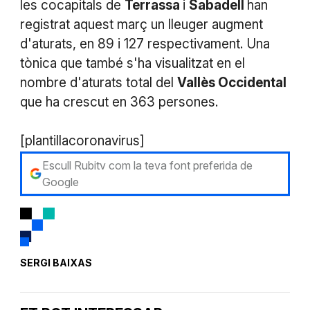
les cocapitals de
Terrassa
i
Sabadell
han
registrat aquest març un lleuger augment
d'aturats, en 89 i 127 respectivament. Una
tònica que també s'ha visualitzat en el
nombre d'aturats total del
Vallès Occidental
que ha crescut en 363 persones.
[plantillacoronavirus]
Escull Rubitv com la teva font preferida de
Google
SERGI BAIXAS