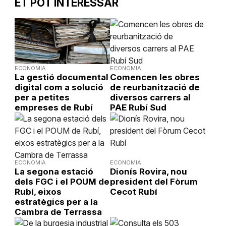
ET POT INTERESSAR
ECONOMIA
ECONOMIA
La gestió documental
Comencen les obres
digital com a solució
de reurbanització de
per a petites
diversos carrers al
empreses de Rubí
PAE Rubí Sud
ECONOMIA
ECONOMIA
La segona estació
Dionís Rovira, nou
dels FGC i el POUM de
president del Fòrum
Rubí, eixos
Cecot Rubí
estratègics per a la
Cambra de Terrassa