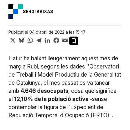
SERGI BAIXAS
Publicat el 04 d’abril de 2022 a les 15:47
X
Bluesky
WhatsApp
Telegram
LinkedIn
Facebook
Email
L'atur ha baixat lleugerament aquest mes de
març a Rubí, segons les dades l'Observatori
de Treball i Model Productiu de la Generalitat
de Catalunya, el mes passat es va tancar
amb
4.646
desocupats
, cosa que significa
el
12,10
% de la població activa
-sense
contemplar la figura de l'Expedient de
Regulació Temporal d'Ocupació (ERTO)-.