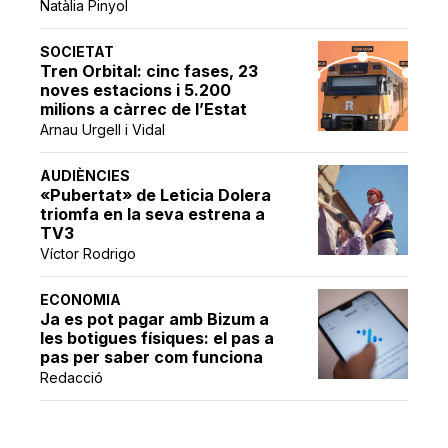
Natàlia Pinyol
SOCIETAT
Tren Orbital: cinc fases, 23
noves estacions i 5.200
milions a càrrec de l’Estat
Arnau Urgell i Vidal
AUDIÈNCIES
«Pubertat» de Leticia Dolera
triomfa en la seva estrena a
TV3
Víctor Rodrigo
ECONOMIA
Ja es pot pagar amb Bizum a
les botigues físiques: el pas a
pas per saber com funciona
Redacció