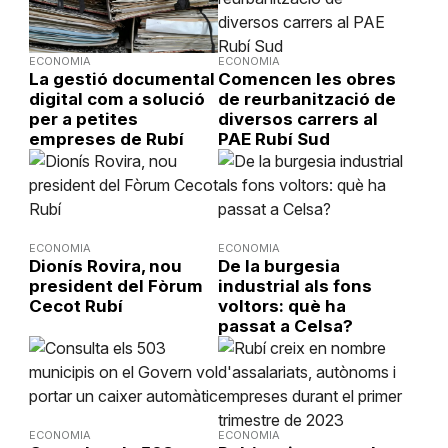
ECONOMIA
ECONOMIA
La gestió documental
Comencen les obres
digital com a solució
de reurbanització de
per a petites
diversos carrers al
empreses de Rubí
PAE Rubí Sud
ECONOMIA
ECONOMIA
Dionís Rovira, nou
De la burgesia
president del Fòrum
industrial als fons
Cecot Rubí
voltors: què ha
passat a Celsa?
ECONOMIA
ECONOMIA