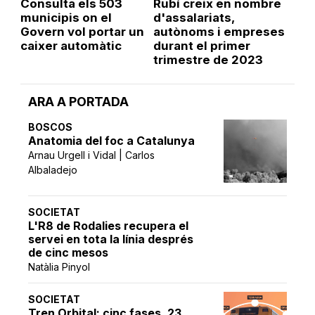
Consulta els 503
Rubí creix en nombre
municipis on el
d'assalariats,
Govern vol portar un
autònoms i empreses
caixer automàtic
durant el primer
trimestre de 2023
ARA A PORTADA
BOSCOS
Anatomia del foc a Catalunya
Arnau Urgell i Vidal | Carlos
Albaladejo
SOCIETAT
L'R8 de Rodalies recupera el
servei en tota la línia després
de cinc mesos
Natàlia Pinyol
SOCIETAT
Tren Orbital: cinc fases, 23