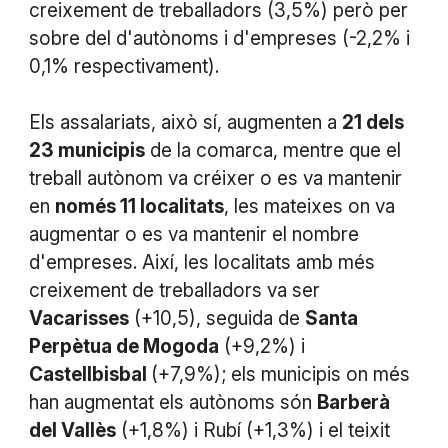
creixement de treballadors (3,5%) però per
sobre del d'autònoms i d'empreses (-2,2% i
0,1% respectivament).
Els assalariats, això sí, augmenten a
21 dels
23 municipis
de la comarca, mentre que el
treball autònom va créixer o es va mantenir
en
només 11
localitats
, les mateixes on va
augmentar o es va mantenir el nombre
d'empreses. Així, les localitats amb més
creixement de treballadors va ser
Vacarisses
(+10,5), seguida de
Santa
Perpètua de Mogoda
(+9,2%) i
Castellbisbal
(+7,9%); els municipis on més
han augmentat els autònoms són
Barberà
del Vallès
(+1,8%) i Rubí (+1,3%) i el teixit