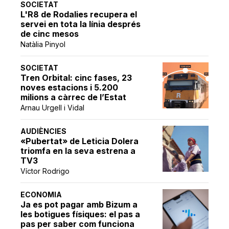
SOCIETAT
L'R8 de Rodalies recupera el
servei en tota la línia després
de cinc mesos
Natàlia Pinyol
SOCIETAT
Tren Orbital: cinc fases, 23
noves estacions i 5.200
milions a càrrec de l’Estat
Arnau Urgell i Vidal
AUDIÈNCIES
«Pubertat» de Leticia Dolera
triomfa en la seva estrena a
TV3
Víctor Rodrigo
ECONOMIA
Ja es pot pagar amb Bizum a
les botigues físiques: el pas a
pas per saber com funciona