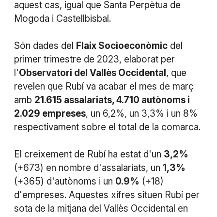
aquest cas, igual que Santa Perpètua de
Mogoda i Castellbisbal.
Són dades del
Flaix Socioeconòmic
del
primer trimestre de 2023, elaborat per
l'
Observatori del Vallès Occidental
, que
revelen que Rubí va acabar el mes de març
amb
21.615 assalariats, 4.710 autònoms i
2.029 empreses
, un 6,2%, un 3,3% i un 8%
respectivament sobre el total de la comarca.
El creixement de Rubí ha estat d'un
3,2%
(+673) en nombre d'assalariats, un
1,3%
(+365) d'autònoms i un
0.9%
(+18)
d'empreses. Aquestes xifres situen Rubí per
sota de la mitjana del Vallès Occidental en