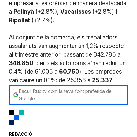
empresarial va créixer de manera destacada
a
Polinyà
(+2,8%),
Vacarisses
(+2,8%) i
Ripollet
(+2,7%).
Al conjunt de la comarca, els treballadors
assalariats van augmentar un 1,2% respecte
al trimestre anterior, passant de 342.785 a
346.850
, però els autònoms s'han reduit un
0,4% (de 61.005 a
60.750
). Les empreses
van caure un 0,1%: de 25.356 a
25.337
.
Escull Rubitv com la teva font preferida de
Google
REDACCIÓ