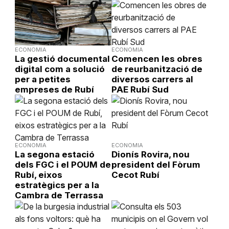
ECONOMIA
ECONOMIA
La gestió documental
Comencen les obres
digital com a solució
de reurbanització de
per a petites
diversos carrers al
empreses de Rubí
PAE Rubí Sud
ECONOMIA
ECONOMIA
La segona estació
Dionís Rovira, nou
dels FGC i el POUM de
president del Fòrum
Rubí, eixos
Cecot Rubí
estratègics per a la
Cambra de Terrassa