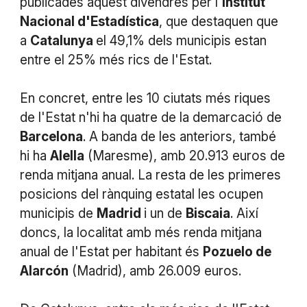
publicades aquest divendres per l'
Institut
Nacional d'Estadística
, que destaquen que
a
Catalunya
el 49,1% dels municipis estan
entre el 25% més rics de l'Estat.
En concret, entre les 10 ciutats més riques
de l'Estat n'hi ha quatre de la demarcació de
Barcelona
. A banda de les anteriors, també
hi ha
Alella
(Maresme), amb 20.913 euros de
renda mitjana anual. La resta de les primeres
posicions del rànquing estatal les ocupen
municipis de
Madrid
i un de
Biscaia
. Així
doncs, la localitat amb més renda mitjana
anual de l'Estat per habitant és
Pozuelo de
Alarcón
(Madrid), amb 26.009 euros.