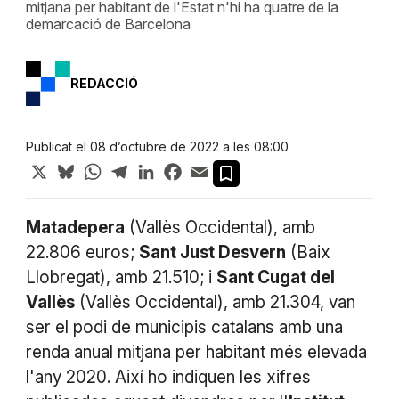
mitjana per habitant de l'Estat n'hi ha quatre de la
demarcació de Barcelona
REDACCIÓ
Publicat el 08 d’octubre de 2022 a les 08:00
X
Bluesky
WhatsApp
Telegram
LinkedIn
Facebook
Email
Matadepera
(Vallès Occidental), amb
22.806 euros;
Sant Just Desvern
(Baix
Llobregat), amb 21.510; i
Sant Cugat del
Vallès
(Vallès Occidental), amb 21.304, van
ser el podi de municipis catalans amb una
renda anual mitjana per habitant més elevada
l'any 2020. Així ho indiquen les xifres