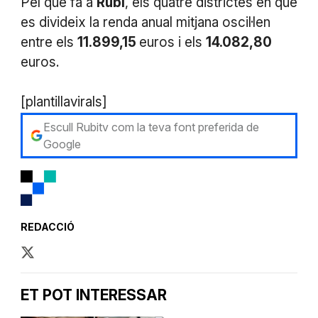
Pel que fa a
Rubí
, els quatre districtes en què
es divideix la renda anual mitjana oscil·len
entre els
11.899,15
euros i els
14.082,80
euros.
[plantillavirals]
Escull Rubitv com la teva font preferida de
Google
REDACCIÓ
ET POT INTERESSAR