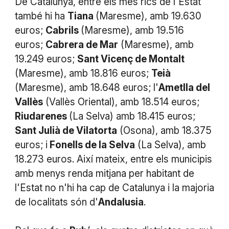
De Catalunya, entre els més rics de l'Estat
també hi ha
Tiana
(Maresme), amb 19.630
euros;
Cabrils
(Maresme), amb 19.516
euros;
Cabrera de Mar
(Maresme), amb
19.249 euros;
Sant Vicenç de Montalt
(Maresme), amb 18.816 euros;
Teià
(Maresme), amb 18.648 euros; l'
Ametlla del
Vallès
(Vallès Oriental), amb 18.514 euros;
Riudarenes
(La Selva) amb 18.415 euros;
Sant Julià de Vilatorta
(Osona), amb 18.375
euros; i
Fonells de la Selva
(La Selva), amb
18.273 euros. Així mateix, entre els municipis
amb menys renda mitjana per habitant de
l'Estat no n'hi ha cap de Catalunya i la majoria
de localitats són d'
Andalusia
.