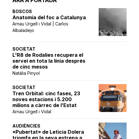
ARA A PORTADA
BOSCOS
Anatomia del foc a Catalunya
Arnau Urgell i Vidal | Carlos
Albaladejo
SOCIETAT
L'R8 de Rodalies recupera el
servei en tota la línia després
de cinc mesos
Natàlia Pinyol
SOCIETAT
Tren Orbital: cinc fases, 23
noves estacions i 5.200
milions a càrrec de l’Estat
Arnau Urgell i Vidal
AUDIÈNCIES
«Pubertat» de Leticia Dolera
triomfa en la seva estrena a