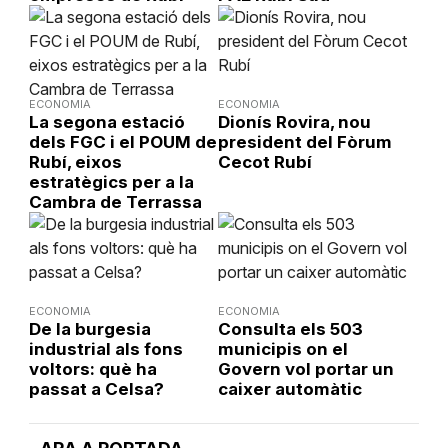
ECONOMIA
ECONOMIA
La segona estació
Dionís Rovira, nou
dels FGC i el POUM de
president del Fòrum
Rubí, eixos
Cecot Rubí
estratègics per a la
Cambra de Terrassa
ECONOMIA
ECONOMIA
De la burgesia
Consulta els 503
industrial als fons
municipis on el
voltors: què ha
Govern vol portar un
passat a Celsa?
caixer automàtic