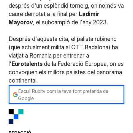
després d'un esplèndid torneig, on només va
caure derrotat a la final per
Ladimir
Mayorov
, el subcampió de l'any 2023.
Després d'aquesta cita, el palista rubinenc
(que actualment milita al CTT Badalona) ha
viatjat a Romania per entrenar a
l'
Eurotalents
de la Federació Europea, on es
convoquen els millors palistes del panorama
continental.
Escull Rubitv com la teva font preferida de
Google
REDACCIÓ