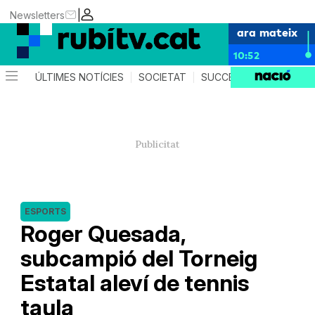
|
Newsletters
ara mateix
10:52
ÚLTIMES NOTÍCIES
SOCIETAT
SUCCESSOS
POLÍTIC
ESPORTS
Roger Quesada,
subcampió del Torneig
Estatal aleví de tennis
taula