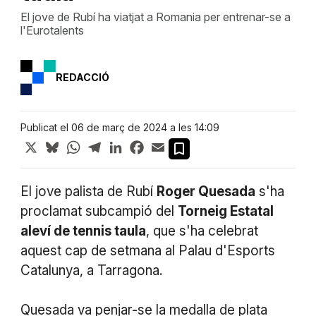
El jove de Rubí ha viatjat a Romania per entrenar-se a
l'Eurotalents
REDACCIÓ
Publicat el 06 de març de 2024 a les 14:09
X
Bluesky
WhatsApp
Telegram
LinkedIn
Facebook
Email
El jove palista de Rubí
Roger Quesada
s'ha
proclamat subcampió del
Torneig Estatal
aleví de tennis taula
, que s'ha celebrat
aquest cap de setmana al Palau d'Esports
Catalunya, a Tarragona.
Quesada va penjar-se la medalla de plata