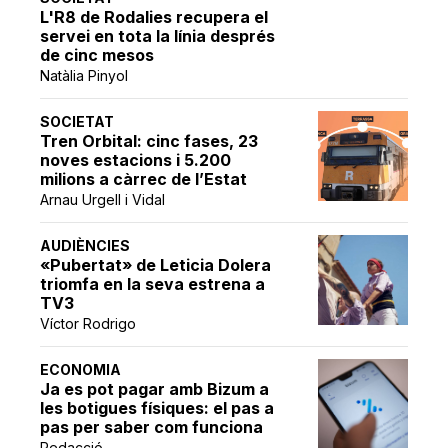
L'R8 de Rodalies recupera el
servei en tota la línia després
de cinc mesos
Natàlia Pinyol
SOCIETAT
Tren Orbital: cinc fases, 23
noves estacions i 5.200
milions a càrrec de l’Estat
Arnau Urgell i Vidal
AUDIÈNCIES
«Pubertat» de Leticia Dolera
triomfa en la seva estrena a
TV3
Víctor Rodrigo
ECONOMIA
Ja es pot pagar amb Bizum a
les botigues físiques: el pas a
pas per saber com funciona
Redacció