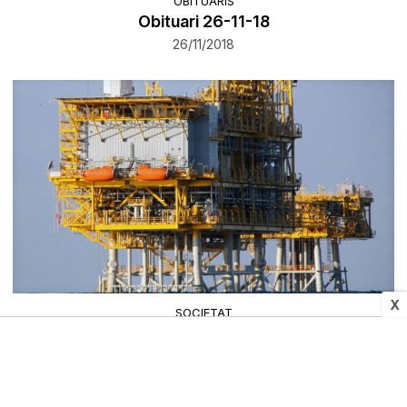
OBITUARIS
Obituari 26-11-18
26/11/2018
X
SOCIETAT
El Síndic reclama que es retornen als
consumidors els diners cobrats pel Castor com
diu el TC
26/11/2018