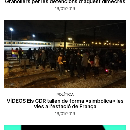
Granollers per les detencions d'aquest dimecres
16/01/2019
POLÍTICA
VÍDEOS Els CDR tallen de forma «simbòlica» les
vies a l'estació de França
16/01/2019