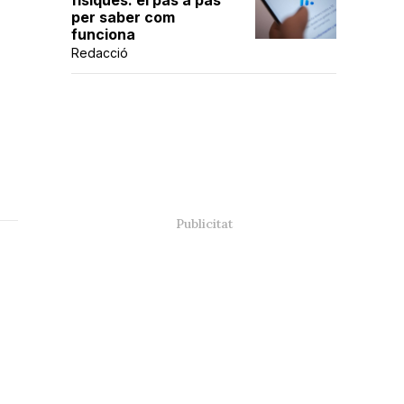
físiques: el pas a pas
per saber com
funciona
Redacció