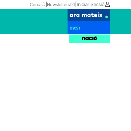
|
|
Iniciar Sessió
Cerca
Newsletters
ara mateix
09:51