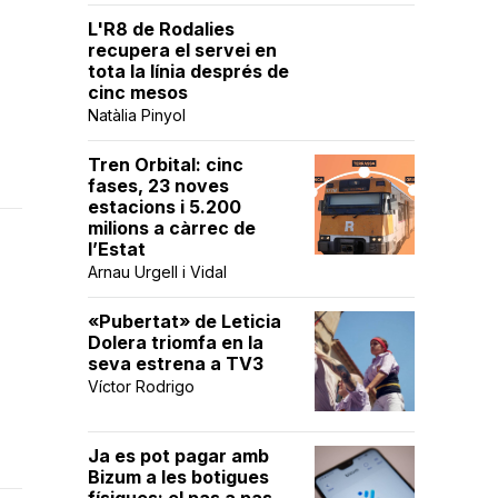
L'R8 de Rodalies
recupera el servei en
tota la línia després de
cinc mesos
Natàlia Pinyol
Tren Orbital: cinc
fases, 23 noves
estacions i 5.200
milions a càrrec de
l’Estat
Arnau Urgell i Vidal
«Pubertat» de Leticia
Dolera triomfa en la
seva estrena a TV3
Víctor Rodrigo
Ja es pot pagar amb
Bizum a les botigues