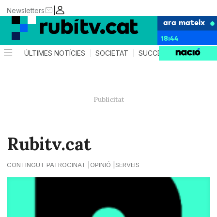
|
Newsletters
ara mateix
18:44
ÚLTIMES NOTÍCIES
SOCIETAT
SUCCESSOS
POLÍTIC
Rubitv.cat
CONTINGUT PATROCINAT
OPINIÓ
SERVEIS