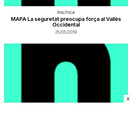
POLÍTICA
MAPA La seguretat preocupa força al Vallès
Occidental
25/05/2019
X
SOCIETAT
Aquestes són les peticions que la societat civil
de Sabadell fa als candidats a l'alcaldia