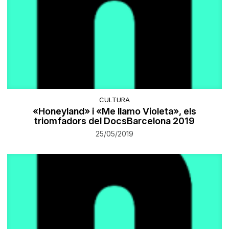
CULTURA
«Honeyland» i «Me llamo Violeta», els
triomfadors del DocsBarcelona 2019
25/05/2019