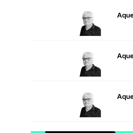
​Aqu
​Aqu
​Aqu