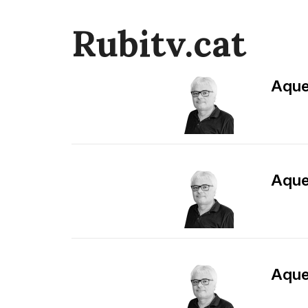
Rubitv.cat
​Aqu
​Aqu
​Aqu