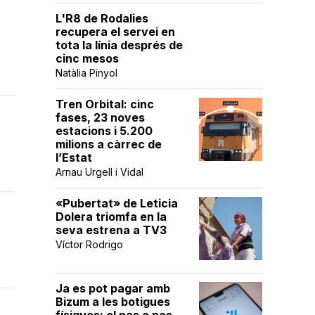
L'R8 de Rodalies
recupera el servei en
tota la línia després de
cinc mesos
Natàlia Pinyol
Tren Orbital: cinc
fases, 23 noves
estacions i 5.200
milions a càrrec de
l’Estat
Arnau Urgell i Vidal
«Pubertat» de Leticia
Dolera triomfa en la
seva estrena a TV3
Víctor Rodrigo
Ja es pot pagar amb
Bizum a les botigues