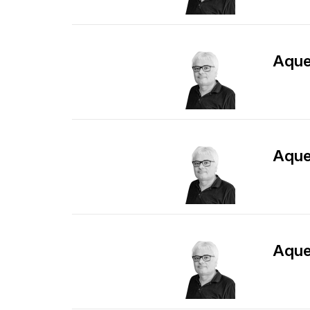
​Aqu
​Aqu
​Aqu