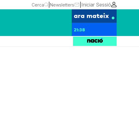
|
|
Iniciar Sessió
Cerca
Newsletters
ara mateix
21:38