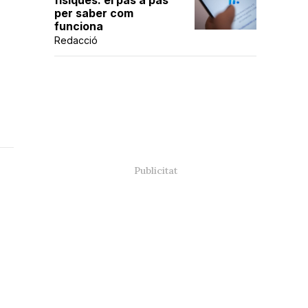
físiques: el pas a pas
per saber com
funciona
Redacció