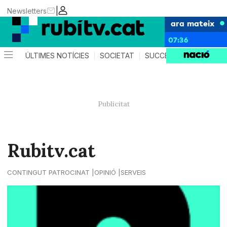
|
Newsletters
ara mateix
07:36
ÚLTIMES NOTÍCIES
SOCIETAT
SUCCESSOS
POLÍTIC
Rubitv.cat
CONTINGUT PATROCINAT
OPINIÓ
SERVEIS