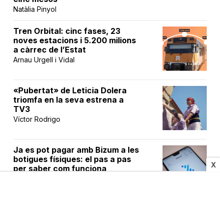
Natàlia Pinyol
Tren Orbital: cinc fases, 23
noves estacions i 5.200 milions
a càrrec de l’Estat
Arnau Urgell i Vidal
«Pubertat» de Leticia Dolera
triomfa en la seva estrena a
TV3
Víctor Rodrigo
Ja es pot pagar amb Bizum a les
botigues físiques: el pas a pas
X
per saber com funciona
Redacció