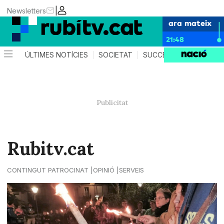
|
Newsletters
ara mateix
21:48
ÚLTIMES NOTÍCIES
SOCIETAT
SUCCESSOS
POLÍTIC
Rubitv.cat
CONTINGUT PATROCINAT
OPINIÓ
SERVEIS