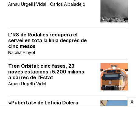
Arnau Urgell i Vidal | Carlos Albaladejo
L'R8 de Rodalies recupera el
servei en tota la línia després de
cinc mesos
Natàlia Pinyol
Tren Orbital: cinc fases, 23
noves estacions i 5.200 milions
a càrrec de l’Estat
Arnau Urgell i Vidal
X
«Pubertat» de Leticia Dolera
triomfa en la seva estrena a
TV3
Víctor Rodrigo