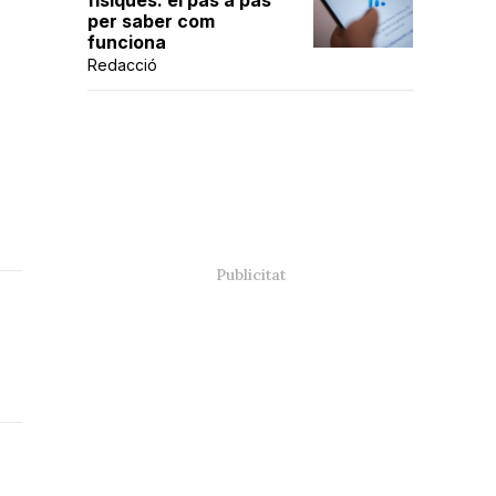
físiques: el pas a pas
per saber com
funciona
Redacció