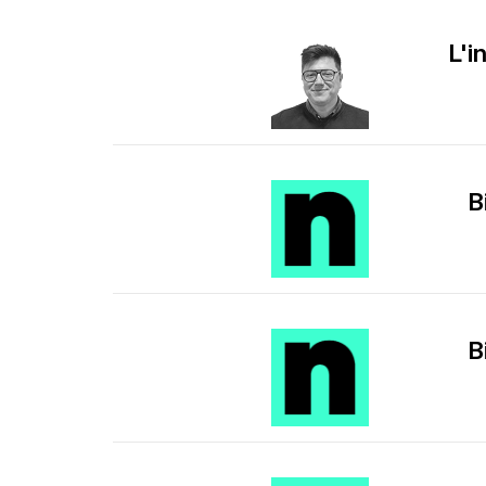
L'
B
B