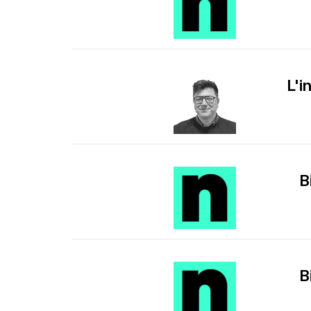
L'
B
B