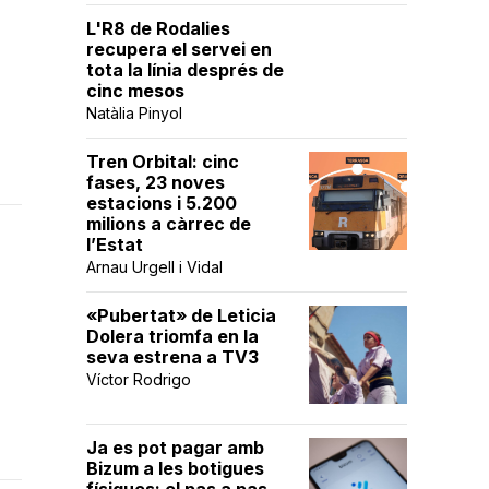
L'R8 de Rodalies
recupera el servei en
tota la línia després de
cinc mesos
Natàlia Pinyol
Tren Orbital: cinc
fases, 23 noves
estacions i 5.200
milions a càrrec de
l’Estat
Arnau Urgell i Vidal
«Pubertat» de Leticia
Dolera triomfa en la
seva estrena a TV3
Víctor Rodrigo
Ja es pot pagar amb
Bizum a les botigues