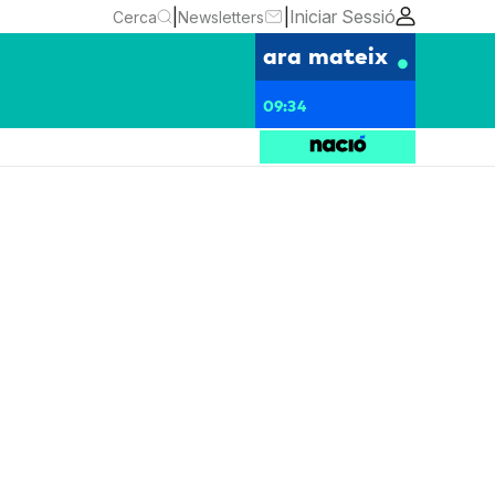
|
|
Iniciar Sessió
Cerca
Newsletters
ara mateix
09:34