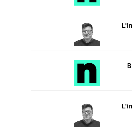
L'
B
L'