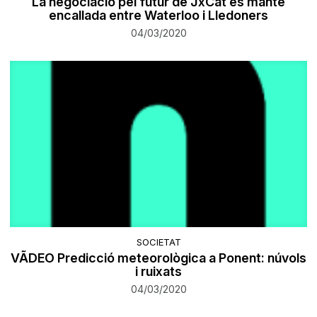
La negociació pel futur de JxCat es manté
encallada entre Waterloo i Lledoners
04/03/2020
SOCIETAT
VÃDEO Predicció meteorològica a Ponent: núvols
i ruixats
04/03/2020