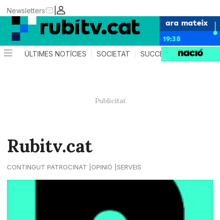
|
Newsletters
ara mateix
19:38
ÚLTIMES NOTÍCIES
SOCIETAT
SUCCESSOS
POLÍTIC
Rubitv.cat
CONTINGUT PATROCINAT
OPINIÓ
SERVEIS