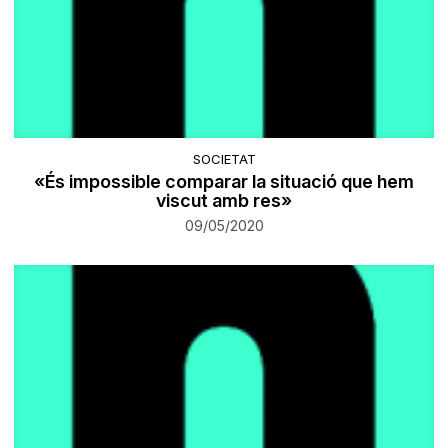
SOCIETAT
«És impossible comparar la situació que hem
viscut amb res»
09/05/2020