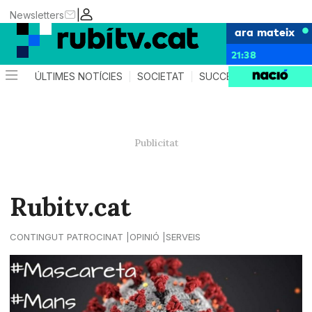
|
Newsletters
ara mateix
21:38
ÚLTIMES NOTÍCIES
SOCIETAT
SUCCESSOS
POLÍTIC
Rubitv.cat
CONTINGUT PATROCINAT
OPINIÓ
SERVEIS