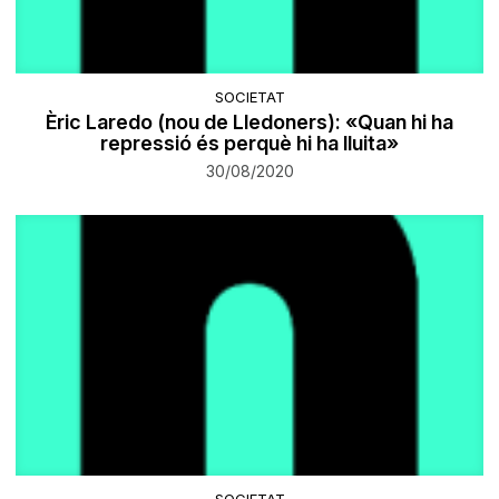
SOCIETAT
Èric Laredo (nou de Lledoners): «Quan hi ha
repressió és perquè hi ha lluita»
30/08/2020