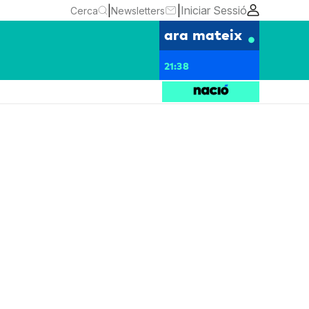
|
|
Iniciar Sessió
Cerca
Newsletters
ara mateix
21:38