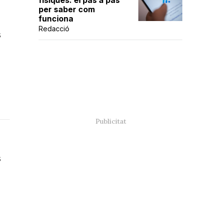
físiques: el pas a pas
per saber com
funciona
Redacció
s
s