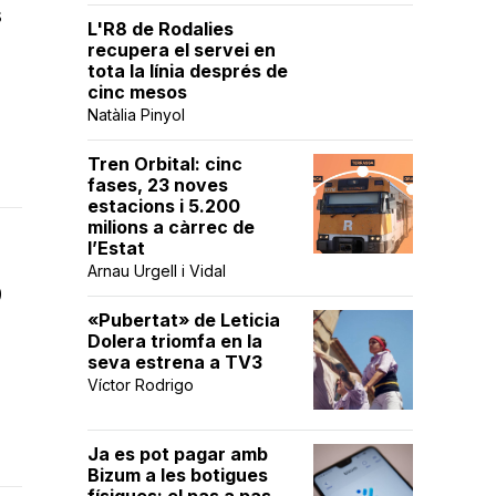
s
L'R8 de Rodalies
recupera el servei en
tota la línia després de
cinc mesos
Natàlia Pinyol
Tren Orbital: cinc
fases, 23 noves
estacions i 5.200
milions a càrrec de
l’Estat
Arnau Urgell i Vidal
9
«Pubertat» de Leticia
Dolera triomfa en la
seva estrena a TV3
Víctor Rodrigo
Ja es pot pagar amb
Bizum a les botigues