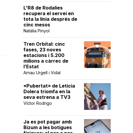
L'R8 de Rodalies
recupera el servei en
tota la línia després de
cinc mesos
Natàlia Pinyol
Tren Orbital: cinc
fases, 23 noves
estacions i 5.200
milions a càrrec de
l’Estat
Arnau Urgell i Vidal
«Pubertat» de Leticia
Dolera triomfa en la
seva estrena a TV3
Víctor Rodrigo
Ja es pot pagar amb
Bizum a les botigues