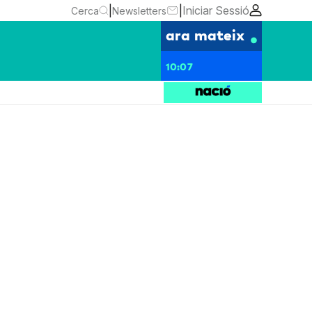
|
|
Iniciar Sessió
Cerca
Newsletters
ara mateix
10:07