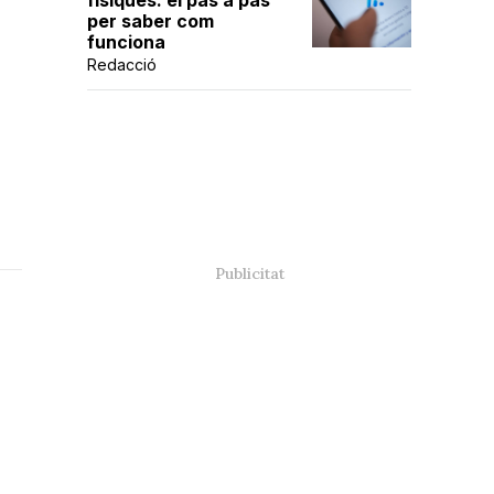
físiques: el pas a pas
per saber com
funciona
Redacció