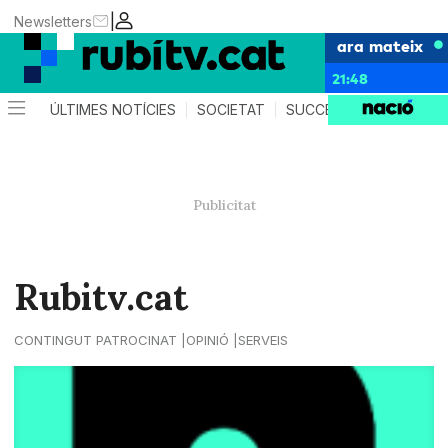
|
Newsletters
ara mateix
21:48
ÚLTIMES NOTÍCIES
SOCIETAT
SUCCESSOS
POLÍTIC
Rubitv.cat
CONTINGUT PATROCINAT
OPINIÓ
SERVEIS