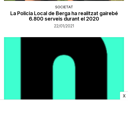
SOCIETAT
La Policia Local de Berga ha realitzat gairebé
6.800 serveis durant el 2020
22/01/2021
X
POLÍTICA
Polèmica al Solsonès per la vacunació contra la
Covid-19 del gerent del Consell Comarcal i del
Centre Sanitari