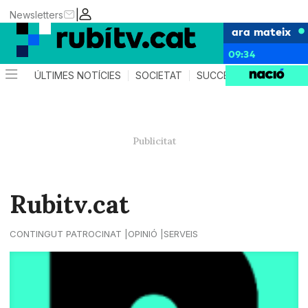
|
Newsletters
ara mateix
09:34
ÚLTIMES NOTÍCIES
SOCIETAT
SUCCESSOS
POLÍTIC
Rubitv.cat
CONTINGUT PATROCINAT
OPINIÓ
SERVEIS