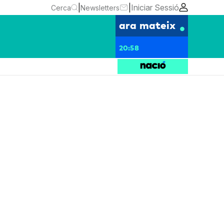
|
|
Iniciar Sessió
Cerca
Newsletters
ara mateix
20:58