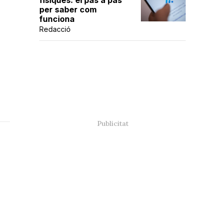
físiques: el pas a pas
per saber com
funciona
Redacció