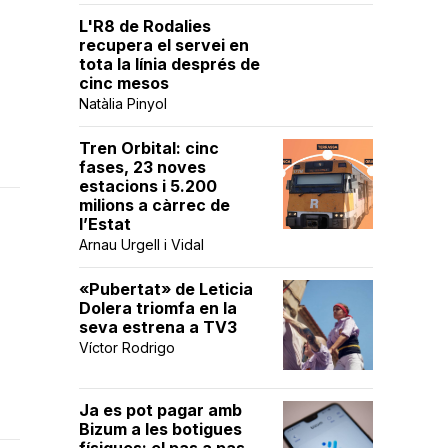
L'R8 de Rodalies
recupera el servei en
tota la línia després de
cinc mesos
Natàlia Pinyol
Tren Orbital: cinc
fases, 23 noves
estacions i 5.200
milions a càrrec de
l’Estat
Arnau Urgell i Vidal
«Pubertat» de Leticia
Dolera triomfa en la
seva estrena a TV3
Víctor Rodrigo
Ja es pot pagar amb
Bizum a les botigues