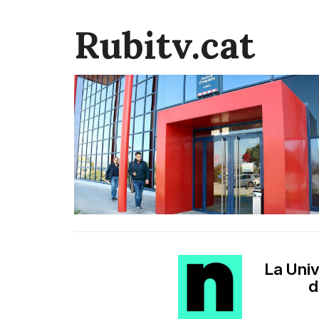
Rubitv.cat
La Univ
d