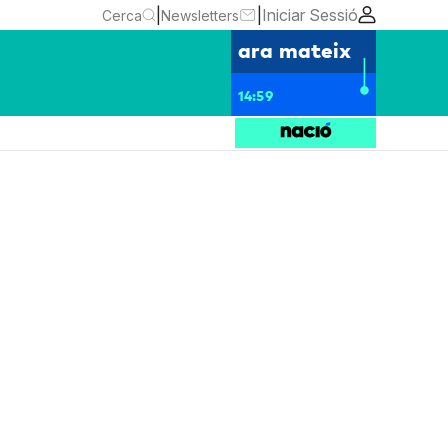
|
|
Iniciar Sessió
Cerca
Newsletters
ara mateix
14:59