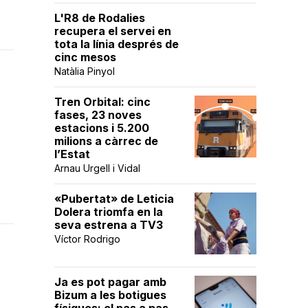
L'R8 de Rodalies
recupera el servei en
tota la línia després de
cinc mesos
Natàlia Pinyol
Tren Orbital: cinc
fases, 23 noves
estacions i 5.200
milions a càrrec de
l’Estat
Arnau Urgell i Vidal
«Pubertat» de Leticia
Dolera triomfa en la
seva estrena a TV3
Víctor Rodrigo
Ja es pot pagar amb
Bizum a les botigues