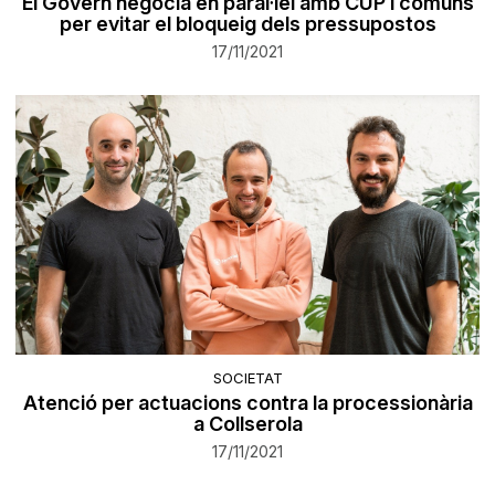
El Govern negocia en paral·lel amb CUP i comuns
per evitar el bloqueig dels pressupostos
17/11/2021
SOCIETAT
Atenció per actuacions contra la processionària
a Collserola
17/11/2021