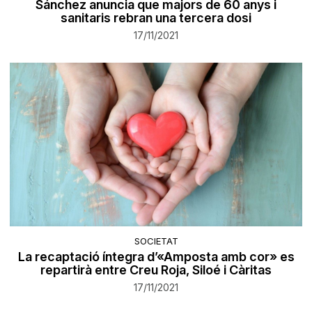
Sánchez anuncia que majors de 60 anys i
sanitaris rebran una tercera dosi
17/11/2021
SOCIETAT
La recaptació íntegra d’«Amposta amb cor» es
repartirà entre Creu Roja, Siloé i Càritas
17/11/2021