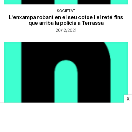
SOCIETAT
L'enxampa robant en el seu cotxe i el reté fins
que arriba la policia a Terrassa
20/12/2021
X
POLÍTICA
La rapitenca Bibiana Porres, escollida secretària
de coordinació supramunicipal del PSC