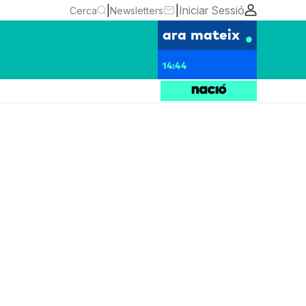
|
|
Iniciar Sessió
Cerca
Newsletters
ara mateix
14:44