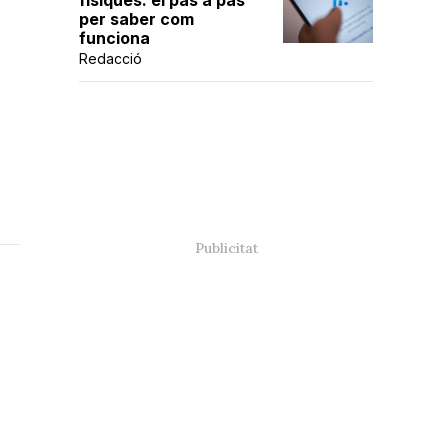
físiques: el pas a pas
per saber com
funciona
Redacció