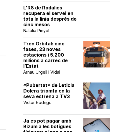
L'R8 de Rodalies
recupera el servei en
tota la línia després de
cinc mesos
Natàlia Pinyol
Tren Orbital: cinc
fases, 23 noves
estacions i 5.200
milions a càrrec de
l’Estat
Arnau Urgell i Vidal
«Pubertat» de Leticia
Dolera triomfa en la
seva estrena a TV3
Víctor Rodrigo
Ja es pot pagar amb
Bizum a les botigues