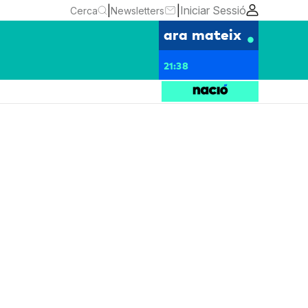
|
|
Iniciar Sessió
Cerca
Newsletters
ara mateix
21:38