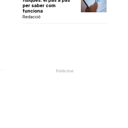
físiques: el pas a pas
per saber com
funciona
Redacció