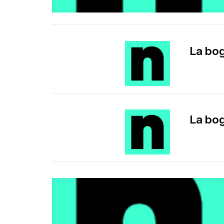
La bog
La bog