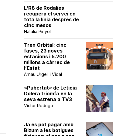
L'R8 de Rodalies
recupera el servei en
tota la línia després de
cinc mesos
Natàlia Pinyol
Tren Orbital: cinc
fases, 23 noves
estacions i 5.200
milions a càrrec de
l’Estat
Arnau Urgell i Vidal
«Pubertat» de Leticia
Dolera triomfa en la
seva estrena a TV3
Víctor Rodrigo
Ja es pot pagar amb
Bizum a les botigues