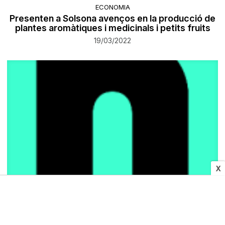
ECONOMIA
Presenten a Solsona avenços en la producció de
plantes aromàtiques i medicinals i petits fruits
19/03/2022
X
La plaça Doctor Robert acollirà un festival per
recollir fons per Ucraïna
19/03/2022