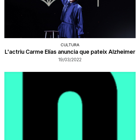
CULTURA
L'actriu Carme Elías anuncia que pateix Alzheimer
19/03/2022