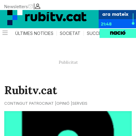
|
Newsletters
ara mateix
21:48
ÚLTIMES NOTÍCIES
SOCIETAT
SUCCESSOS
POLÍTIC
Rubitv.cat
CONTINGUT PATROCINAT
OPINIÓ
SERVEIS