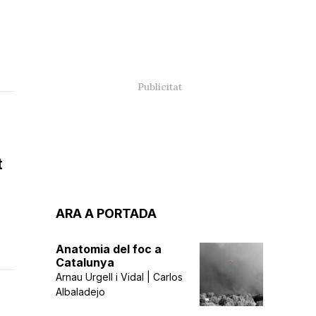
t
ARA A PORTADA
Anatomia del foc a
Catalunya
Arnau Urgell i Vidal | Carlos
Albaladejo