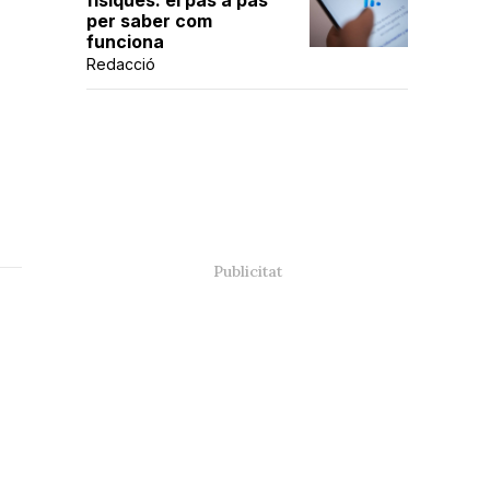
físiques: el pas a pas
per saber com
funciona
Redacció