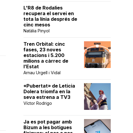
L'R8 de Rodalies
recupera el servei en
tota la línia després de
cinc mesos
Natàlia Pinyol
Tren Orbital: cinc
fases, 23 noves
estacions i 5.200
milions a càrrec de
l’Estat
Arnau Urgell i Vidal
«Pubertat» de Leticia
Dolera triomfa en la
seva estrena a TV3
Víctor Rodrigo
Ja es pot pagar amb
Bizum a les botigues