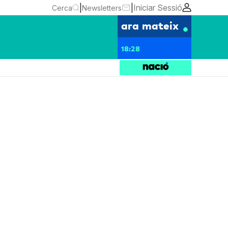
|
|
Iniciar Sessió
Cerca
Newsletters
ara mateix
18:28