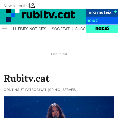
|
Newsletters
ara mateix
10:07
ÚLTIMES NOTÍCIES
SOCIETAT
SUCCESSOS
POLÍTIC
Rubitv.cat
CONTINGUT PATROCINAT
OPINIÓ
SERVEIS