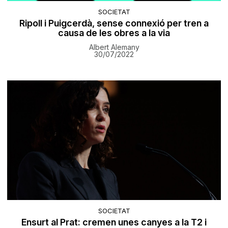
SOCIETAT
Ripoll i Puigcerdà, sense connexió per tren a
causa de les obres a la via
Albert Alemany
30/07/2022
SOCIETAT
Ensurt al Prat: cremen unes canyes a la T2 i