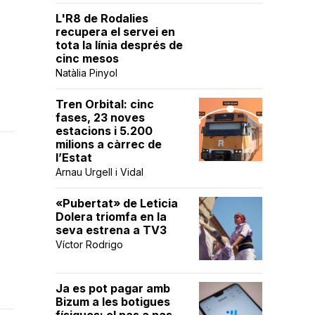
L'R8 de Rodalies
recupera el servei en
tota la línia després de
cinc mesos
Natàlia Pinyol
Tren Orbital: cinc
fases, 23 noves
estacions i 5.200
milions a càrrec de
l’Estat
Arnau Urgell i Vidal
«Pubertat» de Leticia
Dolera triomfa en la
seva estrena a TV3
Víctor Rodrigo
Ja es pot pagar amb
Bizum a les botigues