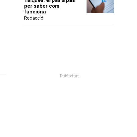
físiques: el pas a pas
per saber com
funciona
Redacció