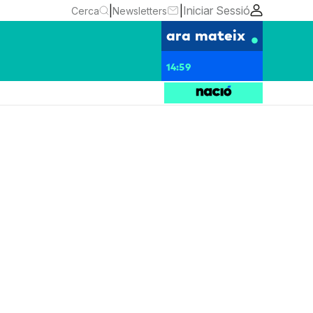
|
|
Iniciar Sessió
Cerca
Newsletters
ara mateix
14:59