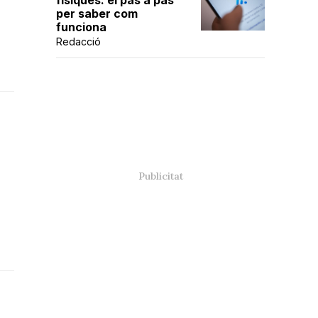
físiques: el pas a pas
per saber com
funciona
Redacció