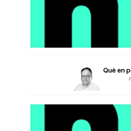
Què en p
F