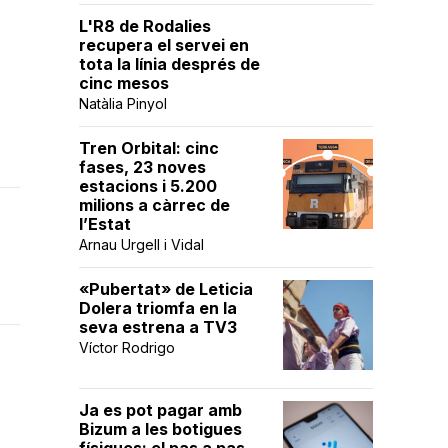
L'R8 de Rodalies
recupera el servei en
tota la línia després de
cinc mesos
Natàlia Pinyol
Tren Orbital: cinc
fases, 23 noves
estacions i 5.200
milions a càrrec de
l’Estat
Arnau Urgell i Vidal
«Pubertat» de Leticia
Dolera triomfa en la
seva estrena a TV3
Víctor Rodrigo
Ja es pot pagar amb
Bizum a les botigues