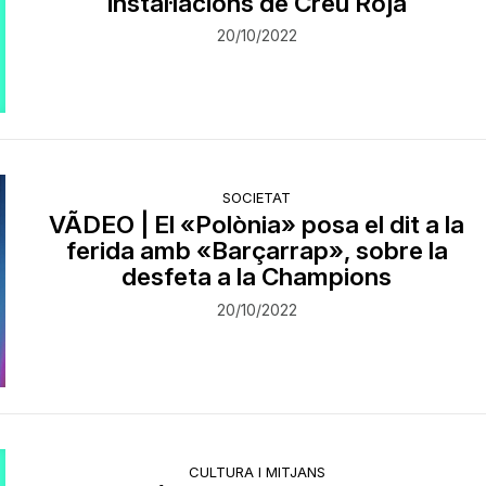
instal·lacions de Creu Roja
20/10/2022
SOCIETAT
VÃDEO | El «Polònia» posa el dit a la
ferida amb «Barçarrap», sobre la
desfeta a la Champions
20/10/2022
CULTURA I MITJANS