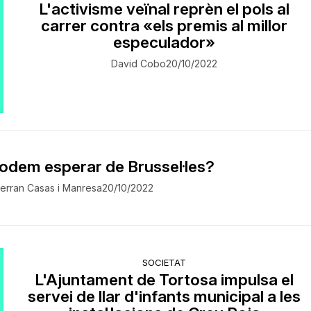
L'activisme veïnal reprèn el pols al
carrer contra «els premis al millor
especulador»
David Cobo
20/10/2022
odem esperar de Brussel·les?
erran Casas i Manresa
20/10/2022
SOCIETAT
L'Ajuntament de Tortosa impulsa el
servei de llar d'infants municipal a les