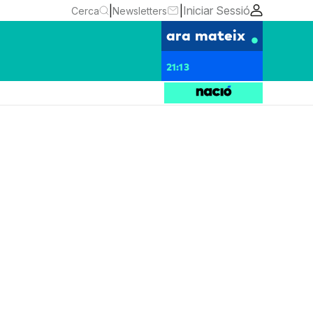
|
|
Iniciar Sessió
Cerca
Newsletters
ara mateix
21:13